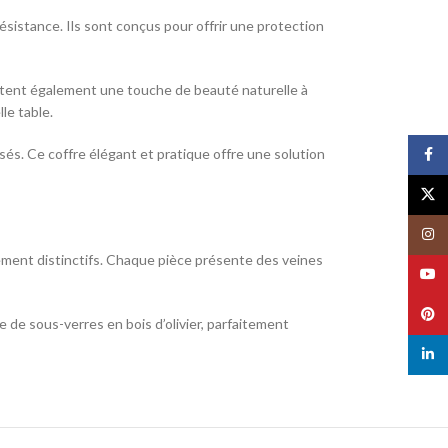
résistance. Ils sont conçus pour offrir une protection
utent également une touche de beauté naturelle à
le table.
lisés. Ce coffre élégant et pratique offre une solution
Face
X
Insta
lement distinctifs. Chaque pièce présente des veines
YouT
Pinte
 de sous-verres en bois d’olivier, parfaitement
linked