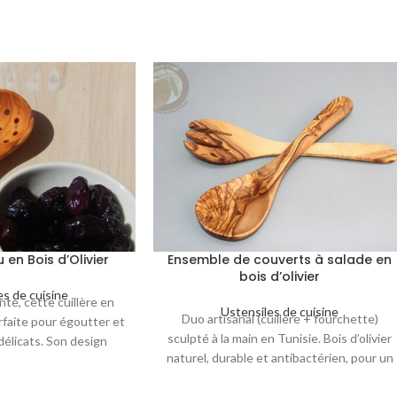
u en Bois d’Olivier
Ensemble de couverts à salade en
bois d’olivier
es de cuisine
nte, cette cuillère en
Ustensiles de cuisine
Duo artisanal (cuillère + fourchette)
arfaite pour égoutter et
sculpté à la main en Tunisie. Bois d’olivier
 délicats. Son design
naturel, durable et antibactérien, pour un
n bois naturel en font
service raffiné et écoresponsable.
e de votre cuisine.