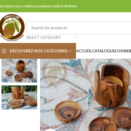
écouvrez nos créations uniques en bois d'olivier.
SELECT CATEGORY
DÉCOUVREZ NOS CATÉGORIES
ACCUEIL
CATALOGUE
L’USINE