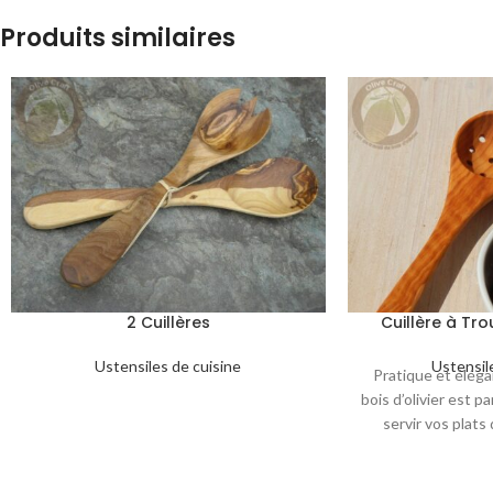
Produits similaires
2 Cuillères
Cuillère à Tro
Ustensiles de cuisine
Ustensil
Pratique et éléga
bois d’olivier est p
servir vos plats
ergonomique et so
un indispensabl