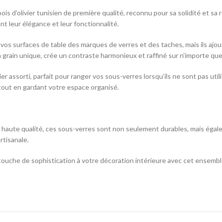
ois d’olivier tunisien de première qualité, reconnu pour sa solidité et sa 
nt leur élégance et leur fonctionnalité.
os surfaces de table des marques de verres et des taches, mais ils ajo
 grain unique, crée un contraste harmonieux et raffiné sur n’importe quel
er assorti, parfait pour ranger vos sous-verres lorsqu’ils ne sont pas uti
tout en gardant votre espace organisé.
lus haute qualité, ces sous-verres sont non seulement durables, mais éga
rtisanale.
touche de sophistication à votre décoration intérieure avec cet ensemble