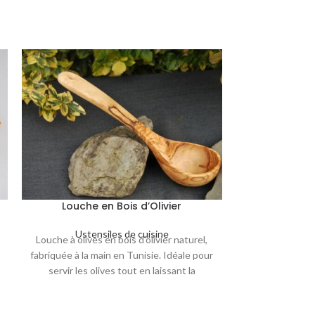
Louche en Bois d’Olivier
Pince e
Ustensiles de cuisine
Usten
Louche à olives en bois d'olivier naturel,
Pince artisanale
fabriquée à la main en Tunisie. Idéale pour
pour saisir et 
servir les olives tout en laissant la
et salades. Son
saumure dans le bocal, elle allie
facile et précise
fonctionnalité et élégance. Robustesse
un veinage uniq