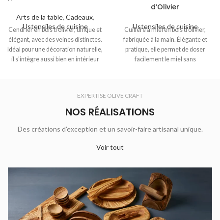
d’Olivier
Arts de la table
,
Cadeaux
,
Ustensiles de cuisine
Ustensiles de cuisine
Cendrier en bois d’olivier, unique et
Cuillère à miel en bois d’olivier,
élégant, avec des veines distinctes.
fabriquée à la main. Élégante et
Idéal pour une décoration naturelle,
pratique, elle permet de doser
il s'intègre aussi bien en intérieur
facilement le miel sans
qu'en extérieur, alliant esthétique
éclaboussures. Son design unique
et robustesse.
et naturel apporte une touche
rustique à votre table. Un
EXPERTISE OLIVE CRAFT
accessoire parfait pour les
amateurs de miel.
NOS RÉALISATIONS
Des créations d’exception et un savoir-faire artisanal unique.
Voir tout