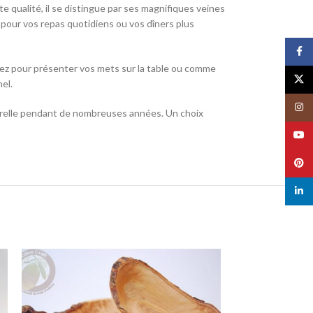
te qualité, il se distingue par ses magnifiques veines
ut pour vos repas quotidiens ou vos dîners plus
Face
isiez pour présenter vos mets sur la table ou comme
X
el.
Insta
aturelle pendant de nombreuses années. Un choix
YouT
Pinte
linked