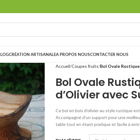
BLOG
CRÉATION ARTISANALE
A PROPOS NOUS
CONTACTER NOUS
Accueil
Coupes fruits
Bol Ovale Rustique 
Bol Ovale Rusti
d’Olivier avec 
Ce bol en bois d’olivier au style rustique es
Accompagné d’un support pour une meilleure 
table tout en étant pratique et facile à entr