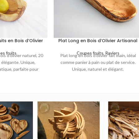
its en Bois d’Olivier
Plat Long en Bois d’Olivier Artisanal
es fruits
Coupes fruits
,
Raviers
is d’olivier naturel, 20
Plat long en bois d’olivier fait main, idéal
 élégante. Unique,
comme panier à pain ou plat de service.
atique, parfaite pour
Unique, naturel et élégant.
r vos fruits.