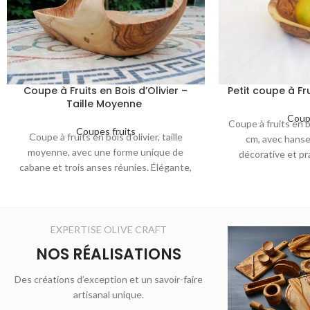
Coupe à Fruits en Bois d’Olivier –
Petit coupe à Fru
Taille Moyenne
Coup
Coupe à fruits en bo
Coupes fruits
Coupe à fruits en bois d’olivier, taille
cm, avec hanse
moyenne, avec une forme unique de
décorative et pr
cabane et trois anses réunies. Élégante,
présente
robuste et durable, elle apportera une
touche naturelle et exotique à votre table.
EXPERTISE OLIVE CRAFT
NOS RÉALISATIONS
Des créations d’exception et un savoir-faire
artisanal unique.