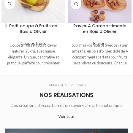
Petit coupe à Fruits en
Ravier 4 Compartiments
Bois d’Olivier
en Bois d’Olivier
Coupes fruits
Raviers
Coupe à fruits en bois d’olivier
Sublimez vos apéros avec ce ravier
naturel, 20 cm, avec hanse
artisanal en bois d’olivier, doté de 4
élégante. Unique, décorative et
compartiments parfaits pour fruits
pratique, parfaite pour présenter
secs, olives ou douceurs. Chaque
vos fruits.
pièce est unique, façonnée à la
main en Tunisie avec du bois
naturel aux veines élégantes. Idéal
EXPERTISE OLIVE CRAFT
pour une table authentique et
chaleureuse.
NOS RÉALISATIONS
Des créations d’exception et un savoir-faire artisanal unique.
Voir tout