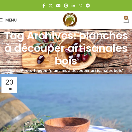
0
MENU
Tag Archives: planches
à découper artisanales
bois
Home
Posts Tagged "planches à découper artisanales bois"
23
JUIL