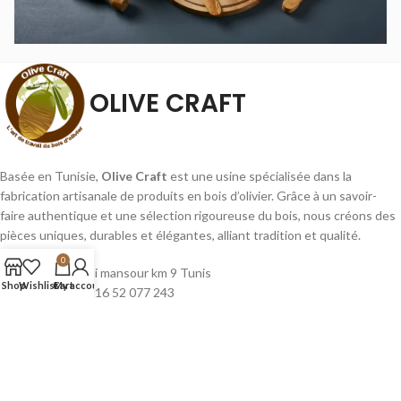
OLIVE CRAFT
Basée en Tunisie,
Olive Craft
est une usine spécialisée dans la
fabrication artisanale de produits en bois d’olivier. Grâce à un savoir-
faire authentique et une sélection rigoureuse du bois, nous créons des
pièces uniques, durables et élégantes, alliant tradition et qualité.
0
Sfax , route sidi mansour km 9 Tunis
Shop
Wishlist
Cart
My account
Téléphone: +216 52 077 243
Email : contact@olive-craft.com
PUBLICATIONS RÉCENTES
LIENS RAPIDES