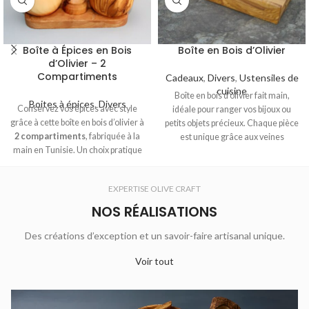
Boîte à Épices en Bois
Boîte en Bois d’Olivier
d’Olivier – 2
Compartiments
Cadeaux
,
Divers
,
Ustensiles de
cuisine
Boîte en bois d'olivier fait main,
Boites à épices
,
Divers
Conservez vos épices avec style
idéale pour ranger vos bijoux ou
grâce à cette boîte en bois d’olivier à
petits objets précieux. Chaque pièce
2 compartiments
, fabriquée à la
est unique grâce aux veines
main en Tunisie. Un choix pratique
naturelles du bois, alliant
et élégant pour votre cuisine.
esthétique et fonctionnalité.
EXPERTISE OLIVE CRAFT
NOS RÉALISATIONS
Des créations d’exception et un savoir-faire artisanal unique.
Voir tout