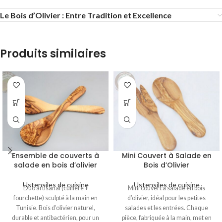
Le Bois d’Olivier : Entre Tradition et Excellence
Produits similaires
Ensemble de couverts à
Mini Couvert à Salade en
salade en bois d’olivier
Bois d’Olivier
Ustensiles de cuisine
Ustensiles de cuisine
Duo artisanal (cuillère +
Mini couvert à salade en bois
fourchette) sculpté à la main en
d’olivier, idéal pour les petites
Tunisie. Bois d’olivier naturel,
salades et les entrées. Chaque
durable et antibactérien, pour un
pièce, fabriquée à la main, met en