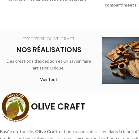
compartiments
,
leurs arômes. Son design naturel et
Tunisie. Un choix p
pratique s’intègre parfaitement à toutes
votre
les cuisines.
EXPERTISE OLIVE CRAFT
NOS RÉALISATIONS
Des créations d’exception et un savoir-faire
artisanal unique.
Voir tout
OLIVE CRAFT
Basée en Tunisie,
Olive Craft
est une usine spécialisée dans la fabricat
produits en bois d’olivier. Grâce à un savoir-faire authentique et une sé