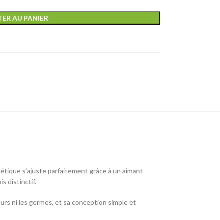
ER AU PANIER
gnétique s’ajuste parfaitement grâce à un aimant
s distinctif.
deurs ni les germes, et sa conception simple et