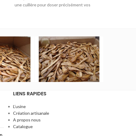
boîtes de con
une cuillère pour doser précisément vos
rustique, du
épices. Un accessoire à la fois pratique et
esthétique pour apporter une touche
authentique à votre cuisine.
LIENS RAPIDES
L’usine
Création artisanale
A propos nous
Catalogue
on