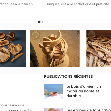
 fabriquée à la main en
uniques, elle allie esthétique et praticité
ratique et élégant pour
pour conserver vos épices ou votre sucre.
 cuisine.
Durable et élégante, elle apporte une
touche artisanale à votre cuisine. Facile à
entretenir, elle préserve la fraîcheur de
vos ingrédients.
PUBLICATIONS RÉCENTES
Le bois d’olivier : un
matériau noble et
durable
ion artisanale de
Les étapes de fabricati
lection rigoureuse du